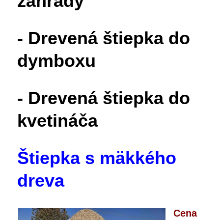
záhrady
- Drevená štiepka do
dymboxu
- Drevená štiepka do
kvetináča
Štiepka s mäkkého
dreva
Cena