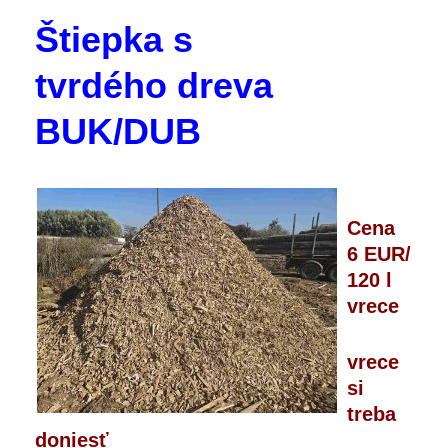
Štiepka s
tvrdého dreva
BUK/DUB
Cena
6 EUR/
120 l
vrece
vrece
si
treba
doniesť